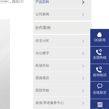
O，因此CO
产品百科
公司新闻
合作案例
QQ咨询
住宅小区
办公楼宇
全国热线
机场车站
咨询电话
星级酒店
医院学校
在线留言
旅游/养老服务中心