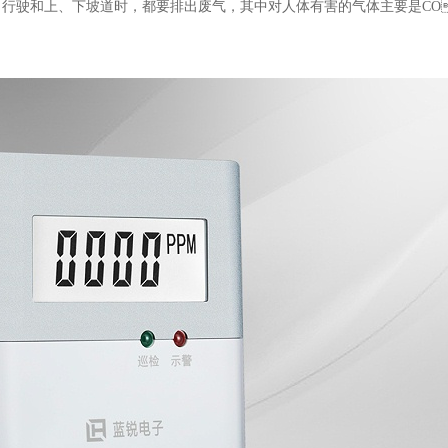
、行驶和上、下坡道时，都要排出废气，其中对人体有害的气体主要是C