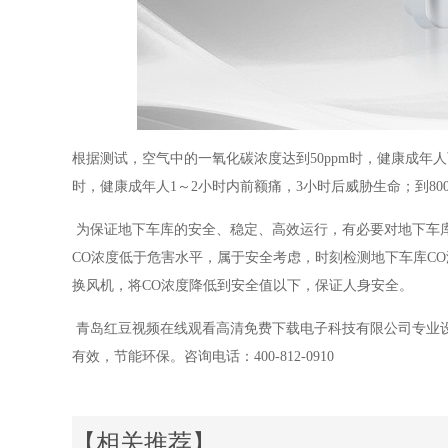
根据测试，空气中的一氧化碳浓度达到50ppm时，健康成年人可以承
时，健康成年人1～2小时内前额痛，3小时后威胁生命；到800ppm时
为保证地下车库的安全、稳定、高效运行，有必
CO浓度低于危害水平，属于安全考虑，时刻检测地下车库CO浓
换风机，将CO浓度降低到安全值以下，保证人身安全。
青岛红豆视频在线观看高清免费下载电子科技有限公司专业设计空气质量监
有效，节能环保。咨询电话：400-812-0910
【相关推荐】